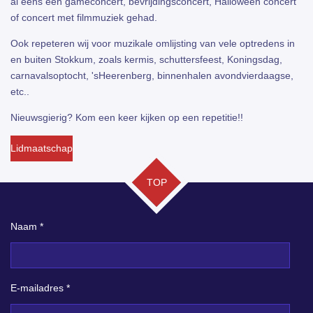
al eens een gameconcert, bevrijdingsconcert, Halloween concert
of concert met filmmuziek gehad.
Ook repeteren wij voor muzikale omlijsting van vele optredens in
en buiten Stokkum, zoals kermis, schuttersfeest, Koningsdag,
carnavalsoptocht, 'sHeerenberg, binnenhalen avondvierdaagse,
etc..
Nieuwsgierig? Kom een keer kijken op een repetitie!!
Lidmaatschap
TOP
Naam *
E-mailadres *