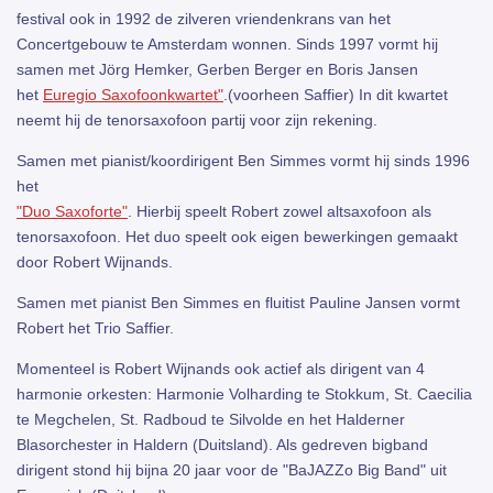
festival ook in 1992 de zilveren vriendenkrans van het
Concertgebouw te Amsterdam wonnen. Sinds 1997 vormt hij
samen met Jörg Hemker, Gerben Berger en Boris Jansen
het
Euregio Saxofoonkwartet"
.(voorheen Saffier) In dit kwartet
neemt hij de tenorsaxofoon partij voor zijn rekening.
Samen met pianist/koordirigent Ben Simmes vormt hij sinds 1996
het
"Duo Saxoforte"
. Hierbij speelt Robert zowel altsaxofoon als
tenorsaxofoon. Het duo speelt ook eigen bewerkingen gemaakt
door Robert Wijnands.
Samen met pianist Ben Simmes en fluitist Pauline Jansen vormt
Robert het Trio Saffier.
Momenteel is Robert Wijnands ook actief als dirigent van 4
harmonie orkesten: Harmonie Volharding te Stokkum, St. Caecilia
te Megchelen, St. Radboud te Silvolde en het Halderner
Blasorchester in Haldern (Duitsland). Als gedreven bigband
dirigent stond hij bijna 20 jaar voor de "BaJAZZo Big Band" uit